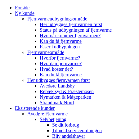
Skip
Forside
to
Ny kunde
content
Fjernvarmeudbygningsområde
Her udbygges fjernvarmen først
Status på udbygningen af fjernvarme
Hvornår kommer fjernvarmen?
Kan du få fjernvarme
Faser i udbygningen
Fjernvarmeområde
Hvorfor fjernvarme?
Hvordan fjernvarme?
Hvad koster det?
Kan du få fjernvarme
Her udbygges fjernvarmen først
Avedøre Landsby
Rebæk syd & Præstemosen
Nymarken & Mågeparken
Strandmark Nord
Eksisterende kunder
Avedøre Fjernvarme
Selvbetjening
Se dit forbrug
Tilmeld serviceordningen
Bliv andelshaver