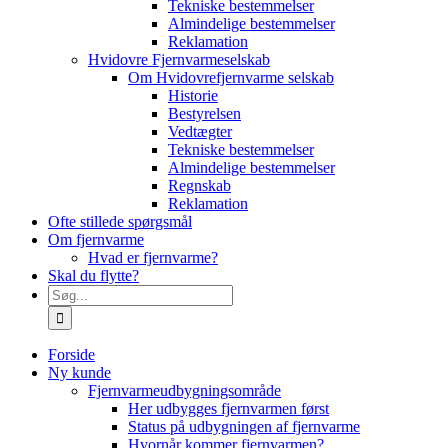
Tekniske bestemmelser
Almindelige bestemmelser
Reklamation
Hvidovre Fjernvarmeselskab
Om Hvidovrefjernvarme selskab
Historie
Bestyrelsen
Vedtægter
Tekniske bestemmelser
Almindelige bestemmelser
Regnskab
Reklamation
Ofte stillede spørgsmål
Om fjernvarme
Hvad er fjernvarme?
Skal du flytte?
Søg
efter:
Forside
Ny kunde
Fjernvarmeudbygningsområde
Her udbygges fjernvarmen først
Status på udbygningen af fjernvarme
Hvornår kommer fjernvarmen?