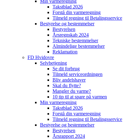
Min varmeregning
Takstblad 2026
Forstå din varmeregning
Tilmeld regning til Betalingsservice
Bestyrelse og bestemmelser
Bestyrelsen
Årsregnskab 2024
Tekniske bestemmelser
Almindelige bestemmelser
Reklamation
FD Hvidovre
Selvbetjening
Se dit forbrug
Tilmeld serviceordningen
Bliv andelshaver
Skal du flytte?
Mangler du varme?
10 tip til at spare på varmen
Min varmeregning
Takstblad 2026
Forstå din varmeregning
Tilmeld regning til Betalingsservice
Bestyrelse og bestemmelser
Bestyrelsen
Årsrapport 2024