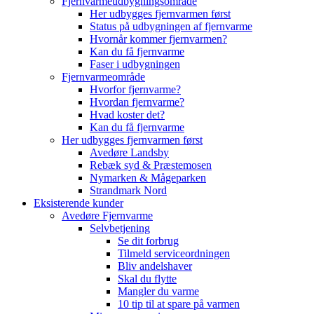
Fjernvarmeudbygningsområde
Her udbygges fjernvarmen først
Status på udbygningen af fjernvarme
Hvornår kommer fjernvarmen?
Kan du få fjernvarme
Faser i udbygningen
Fjernvarmeområde
Hvorfor fjernvarme?
Hvordan fjernvarme?
Hvad koster det?
Kan du få fjernvarme
Her udbygges fjernvarmen først
Avedøre Landsby
Rebæk syd & Præstemosen
Nymarken & Mågeparken
Strandmark Nord
Eksisterende kunder
Avedøre Fjernvarme
Selvbetjening
Se dit forbrug
Tilmeld serviceordningen
Bliv andelshaver
Skal du flytte
Mangler du varme
10 tip til at spare på varmen