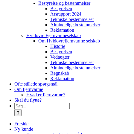
Bestyrelse og bestemmelser
Bestyrelsen
Årsrapport 2024
Tekniske bestemmelser
Almindelige bestemmelser
Reklamation
Hvidovre Fjernvarmeselskab
Om Hvidovrefjernvarme selskab
Historie
Bestyrelsen
Vedtægter
Tekniske bestemmelser
Almindelige bestemmelser
Regnskab
Reklamation
Ofte stillede spørgsmål
Om fjernvarme
Hvad er fjernvarme?
Skal du flytte?
Søg
efter:
Forside
Ny kunde