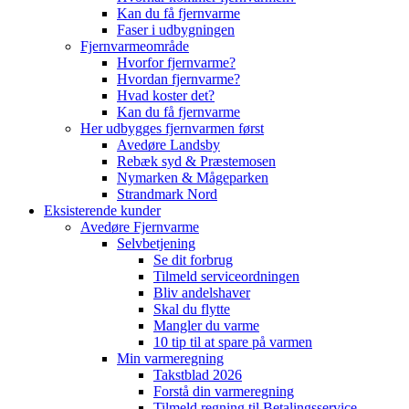
Kan du få fjernvarme
Faser i udbygningen
Fjernvarmeområde
Hvorfor fjernvarme?
Hvordan fjernvarme?
Hvad koster det?
Kan du få fjernvarme
Her udbygges fjernvarmen først
Avedøre Landsby
Rebæk syd & Præstemosen
Nymarken & Mågeparken
Strandmark Nord
Eksisterende kunder
Avedøre Fjernvarme
Selvbetjening
Se dit forbrug
Tilmeld serviceordningen
Bliv andelshaver
Skal du flytte
Mangler du varme
10 tip til at spare på varmen
Min varmeregning
Takstblad 2026
Forstå din varmeregning
Tilmeld regning til Betalingsservice