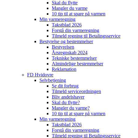
Skal du flytte
Mangler du varme
10 tip til at spare på varmen
Min varmeregning
Takstblad 2026
Forstå din varmeregning
Tilmeld regning til Betalingsservice
Bestyrelse og bestemmelser
Bestyrelsen
Årsregnskab 2024
Tekniske bestemmelser
Almindelige bestemmelser
Reklamation
FD Hvidovre
Selvbetjening
Se dit forbrug
Tilmeld serviceordningen
Bliv andelshaver
Skal du flytte?
Mangler du varme?
10 tip til at spare på varmen
Min varmeregning
Takstblad 2026
Forstå din varmeregning
Tilmeld regning til Betalingsservice