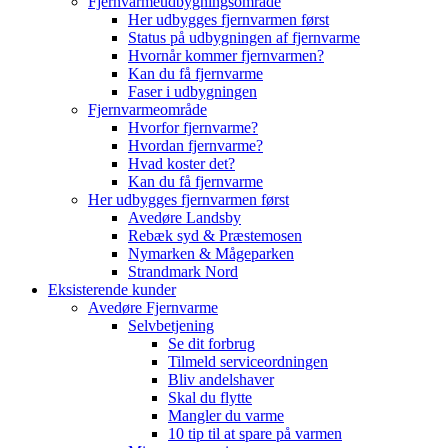
Fjernvarmeudbygningsområde
Her udbygges fjernvarmen først
Status på udbygningen af fjernvarme
Hvornår kommer fjernvarmen?
Kan du få fjernvarme
Faser i udbygningen
Fjernvarmeområde
Hvorfor fjernvarme?
Hvordan fjernvarme?
Hvad koster det?
Kan du få fjernvarme
Her udbygges fjernvarmen først
Avedøre Landsby
Rebæk syd & Præstemosen
Nymarken & Mågeparken
Strandmark Nord
Eksisterende kunder
Avedøre Fjernvarme
Selvbetjening
Se dit forbrug
Tilmeld serviceordningen
Bliv andelshaver
Skal du flytte
Mangler du varme
10 tip til at spare på varmen