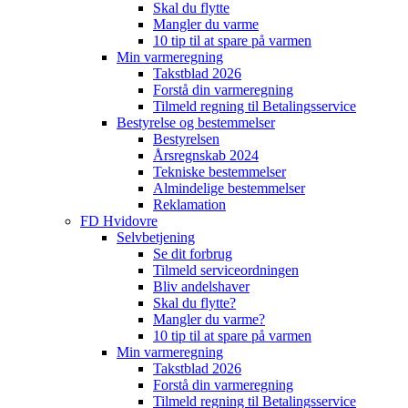
Skal du flytte
Mangler du varme
10 tip til at spare på varmen
Min varmeregning
Takstblad 2026
Forstå din varmeregning
Tilmeld regning til Betalingsservice
Bestyrelse og bestemmelser
Bestyrelsen
Årsregnskab 2024
Tekniske bestemmelser
Almindelige bestemmelser
Reklamation
FD Hvidovre
Selvbetjening
Se dit forbrug
Tilmeld serviceordningen
Bliv andelshaver
Skal du flytte?
Mangler du varme?
10 tip til at spare på varmen
Min varmeregning
Takstblad 2026
Forstå din varmeregning
Tilmeld regning til Betalingsservice