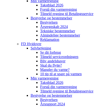
Min varmeregning
Takstblad 2026
Forstå din varmeregning
Tilmeld regning til Betalingsservice
Bestyrelse og bestemmelser
Bestyrelsen
Årsregnskab 2024
Tekniske bestemmelser
Almindelige bestemmelser
Reklamation
FD Hvidovre
Selvbetjening
Se dit forbrug
Tilmeld serviceordningen
Bliv andelshaver
Skal du flytte?
Mangler du varme?
10 tip til at spare på varmen
Min varmeregning
Takstblad 2026
Forstå din varmeregning
Tilmeld regning til Betalingsservice
Bestyrelse og bestemmelser
Bestyrelsen
Årsrapport 2024