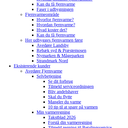
Kan du få fjernvarme
Faser i udbygningen
Fjernvarmeområde
Hvorfor fjernvarme?
Hvordan fjernvarme?
Hvad koster det?
Kan du få fjernvarme
Her udbygges fjernvarmen først
Avedøre Landsby
Rebæk syd & Præstemosen
Nymarken & Mågeparken
Strandmark Nord
Eksisterende kunder
Avedøre Fjernvarme
Selvbetjening
Se dit forbrug
Tilmeld serviceordningen
Bliv andelshaver
Skal du flytte
Mangler du varme
10 tip til at spare på varmen
Min varmeregning
Takstblad 2026
Forstå din varmeregning
Tilmeld regning til Betalingsservice