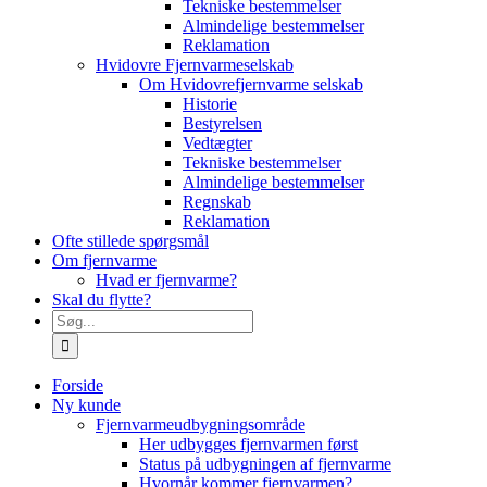
Tekniske bestemmelser
Almindelige bestemmelser
Reklamation
Hvidovre Fjernvarmeselskab
Om Hvidovrefjernvarme selskab
Historie
Bestyrelsen
Vedtægter
Tekniske bestemmelser
Almindelige bestemmelser
Regnskab
Reklamation
Ofte stillede spørgsmål
Om fjernvarme
Hvad er fjernvarme?
Skal du flytte?
Søg
efter:
Forside
Ny kunde
Fjernvarmeudbygningsområde
Her udbygges fjernvarmen først
Status på udbygningen af fjernvarme
Hvornår kommer fjernvarmen?