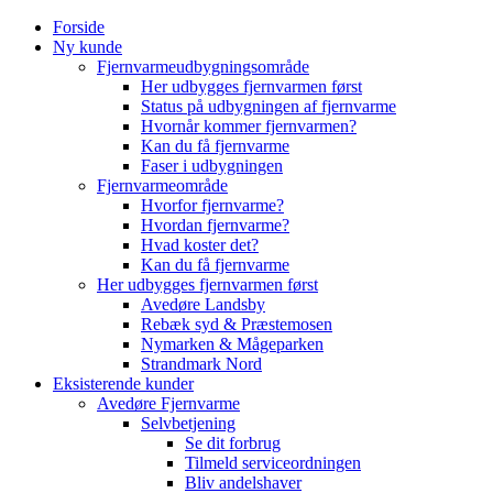
Skip
Forside
to
Ny kunde
content
Fjernvarmeudbygningsområde
Her udbygges fjernvarmen først
Status på udbygningen af fjernvarme
Hvornår kommer fjernvarmen?
Kan du få fjernvarme
Faser i udbygningen
Fjernvarmeområde
Hvorfor fjernvarme?
Hvordan fjernvarme?
Hvad koster det?
Kan du få fjernvarme
Her udbygges fjernvarmen først
Avedøre Landsby
Rebæk syd & Præstemosen
Nymarken & Mågeparken
Strandmark Nord
Eksisterende kunder
Avedøre Fjernvarme
Selvbetjening
Se dit forbrug
Tilmeld serviceordningen
Bliv andelshaver