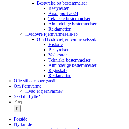
Bestyrelse og bestemmelser
Bestyrelsen
Årsrapport 2024
Tekniske bestemmelser
Almindelige bestemmelser
Reklamation
Hvidovre Fjernvarmeselskab
Om Hvidovrefjernvarme selskab
Historie
Bestyrelsen
Vedtægter
Tekniske bestemmelser
Almindelige bestemmelser
Regnskab
Reklamation
Ofte stillede spørgsmål
Om fjernvarme
Hvad er fjernvarme?
Skal du flytte?
Søg
efter:
Forside
Ny kunde