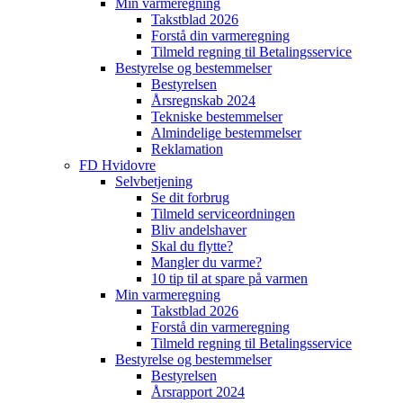
Min varmeregning
Takstblad 2026
Forstå din varmeregning
Tilmeld regning til Betalingsservice
Bestyrelse og bestemmelser
Bestyrelsen
Årsregnskab 2024
Tekniske bestemmelser
Almindelige bestemmelser
Reklamation
FD Hvidovre
Selvbetjening
Se dit forbrug
Tilmeld serviceordningen
Bliv andelshaver
Skal du flytte?
Mangler du varme?
10 tip til at spare på varmen
Min varmeregning
Takstblad 2026
Forstå din varmeregning
Tilmeld regning til Betalingsservice
Bestyrelse og bestemmelser
Bestyrelsen
Årsrapport 2024