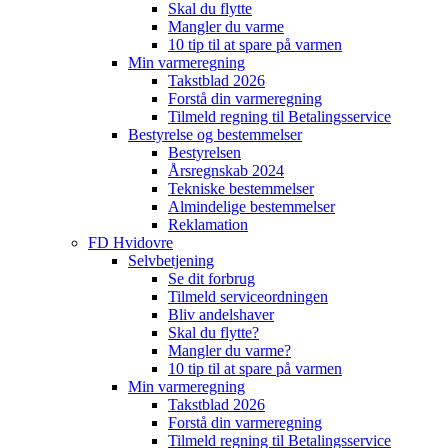
Skal du flytte
Mangler du varme
10 tip til at spare på varmen
Min varmeregning
Takstblad 2026
Forstå din varmeregning
Tilmeld regning til Betalingsservice
Bestyrelse og bestemmelser
Bestyrelsen
Årsregnskab 2024
Tekniske bestemmelser
Almindelige bestemmelser
Reklamation
FD Hvidovre
Selvbetjening
Se dit forbrug
Tilmeld serviceordningen
Bliv andelshaver
Skal du flytte?
Mangler du varme?
10 tip til at spare på varmen
Min varmeregning
Takstblad 2026
Forstå din varmeregning
Tilmeld regning til Betalingsservice