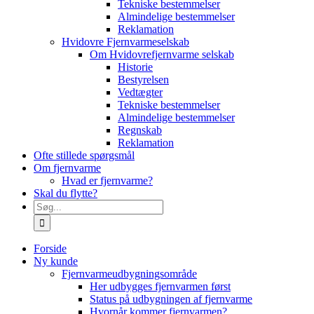
Tekniske bestemmelser
Almindelige bestemmelser
Reklamation
Hvidovre Fjernvarmeselskab
Om Hvidovrefjernvarme selskab
Historie
Bestyrelsen
Vedtægter
Tekniske bestemmelser
Almindelige bestemmelser
Regnskab
Reklamation
Ofte stillede spørgsmål
Om fjernvarme
Hvad er fjernvarme?
Skal du flytte?
Søg
efter:
Forside
Ny kunde
Fjernvarmeudbygningsområde
Her udbygges fjernvarmen først
Status på udbygningen af fjernvarme
Hvornår kommer fjernvarmen?