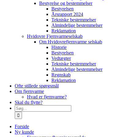
Bestyrelse og bestemmelser
Bestyrelsen
Årsrapport 2024
Tekniske bestemmelser
Almindelige bestemmelser
Reklamation
Hvidovre Fjernvarmeselskab
Om Hvidovrefjernvarme selskab
Historie
Bestyrelsen
Vedtægter
Tekniske bestemmelser
Almindelige bestemmelser
Regnskab
Reklamation
Ofte stillede spørgsmål
Om fjernvarme
Hvad er fjernvarme?
Skal du flytte?
Søg
efter:
Forside
Ny kunde