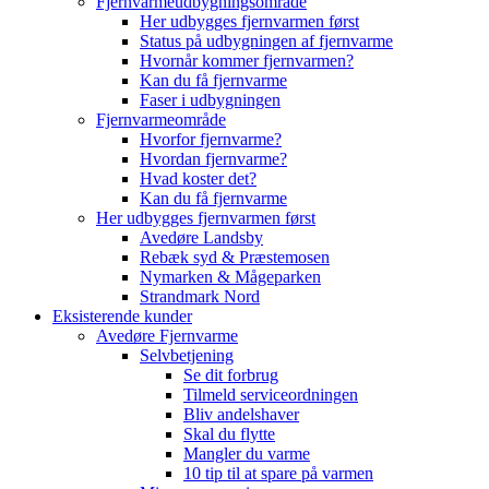
Fjernvarmeudbygningsområde
Her udbygges fjernvarmen først
Status på udbygningen af fjernvarme
Hvornår kommer fjernvarmen?
Kan du få fjernvarme
Faser i udbygningen
Fjernvarmeområde
Hvorfor fjernvarme?
Hvordan fjernvarme?
Hvad koster det?
Kan du få fjernvarme
Her udbygges fjernvarmen først
Avedøre Landsby
Rebæk syd & Præstemosen
Nymarken & Mågeparken
Strandmark Nord
Eksisterende kunder
Avedøre Fjernvarme
Selvbetjening
Se dit forbrug
Tilmeld serviceordningen
Bliv andelshaver
Skal du flytte
Mangler du varme
10 tip til at spare på varmen