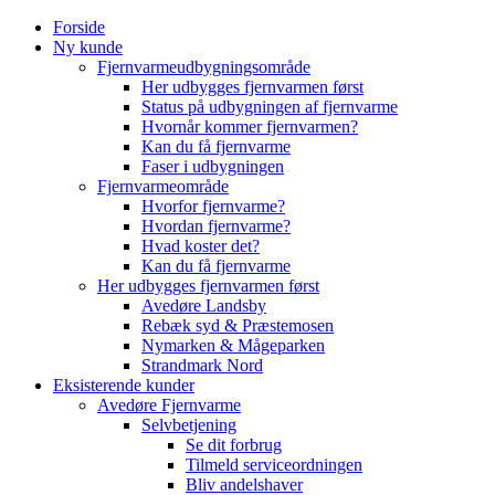
Skip
Forside
to
Ny kunde
content
Fjernvarmeudbygningsområde
Her udbygges fjernvarmen først
Status på udbygningen af fjernvarme
Hvornår kommer fjernvarmen?
Kan du få fjernvarme
Faser i udbygningen
Fjernvarmeområde
Hvorfor fjernvarme?
Hvordan fjernvarme?
Hvad koster det?
Kan du få fjernvarme
Her udbygges fjernvarmen først
Avedøre Landsby
Rebæk syd & Præstemosen
Nymarken & Mågeparken
Strandmark Nord
Eksisterende kunder
Avedøre Fjernvarme
Selvbetjening
Se dit forbrug
Tilmeld serviceordningen
Bliv andelshaver