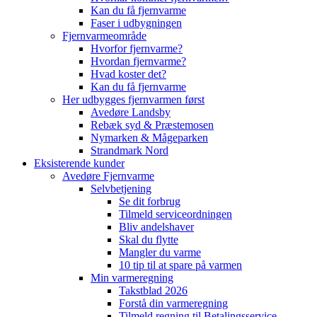
Kan du få fjernvarme
Faser i udbygningen
Fjernvarmeområde
Hvorfor fjernvarme?
Hvordan fjernvarme?
Hvad koster det?
Kan du få fjernvarme
Her udbygges fjernvarmen først
Avedøre Landsby
Rebæk syd & Præstemosen
Nymarken & Mågeparken
Strandmark Nord
Eksisterende kunder
Avedøre Fjernvarme
Selvbetjening
Se dit forbrug
Tilmeld serviceordningen
Bliv andelshaver
Skal du flytte
Mangler du varme
10 tip til at spare på varmen
Min varmeregning
Takstblad 2026
Forstå din varmeregning
Tilmeld regning til Betalingsservice