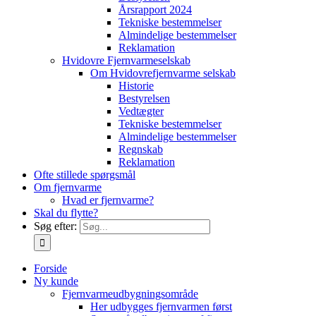
Årsrapport 2024
Tekniske bestemmelser
Almindelige bestemmelser
Reklamation
Hvidovre Fjernvarmeselskab
Om Hvidovrefjernvarme selskab
Historie
Bestyrelsen
Vedtægter
Tekniske bestemmelser
Almindelige bestemmelser
Regnskab
Reklamation
Ofte stillede spørgsmål
Om fjernvarme
Hvad er fjernvarme?
Skal du flytte?
Søg efter:
Forside
Ny kunde
Fjernvarmeudbygningsområde
Her udbygges fjernvarmen først