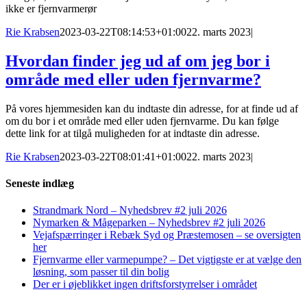
ikke er fjernvarmerør
Rie Krabsen
2023-03-22T08:14:53+01:00
22. marts 2023
|
Hvordan finder jeg ud af om jeg bor i
område med eller uden fjernvarme?
På vores hjemmesiden kan du indtaste din adresse, for at finde ud af
om du bor i et område med eller uden fjernvarme. Du kan følge
dette link for at tilgå muligheden for at indtaste din adresse.
Rie Krabsen
2023-03-22T08:01:41+01:00
22. marts 2023
|
Seneste indlæg
Strandmark Nord – Nyhedsbrev #2 juli 2026
Nymarken & Mågeparken – Nyhedsbrev #2 juli 2026
Vejafspærringer i Rebæk Syd og Præstemosen – se oversigten
her
Fjernvarme eller varmepumpe? – Det vigtigste er at vælge den
løsning, som passer til din bolig
Der er i øjeblikket ingen driftsforstyrrelser i området