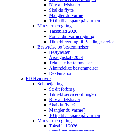
Bliv andelshaver
Skal du flytte
Mangler du varme
10 tip til at spare på varmen
Min varmeregning
Takstblad 2026
Forstå din varmeregning
Tilmeld regning til Betalingsservice
Bestyrelse og bestemmelser
Bestyrelsen
Årsregnskab 2024
Tekniske bestemmelser
Almindelige bestemmelser
Reklamation
FD Hvidovre
Selvbetjening
Se dit forbrug
Tilmeld serviceordningen
Bliv andelshaver
Skal du flytte?
Mangler du varme?
10 tip til at spare på varmen
Min varmeregning
Takstblad 2026