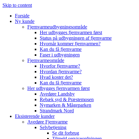
Skip to content
Forside
Ny kunde
Fjernvarmeudbygningsområde
Her udbygges fjernvarmen først
Status på udbygningen af fjernvarme
Hvornår kommer fjernvarmen?
Kan du få fjernvarme
Faser i udbygningen
Fjernvarmeområde
Hvorfor fjernvarme?
Hvordan fjernvarme?
Hvad koster det?
Kan du få fjernvarme
Her udbygges fjernvarmen først
Avedøre Landsby
Rebæk syd & Præstemosen
Nymarken & Mågeparken
Strandmark Nord
Eksisterende kunder
Avedøre Fjernvarme
Selvbetjening
Se dit forbrug
Tilmeld serviceordningen