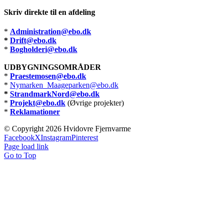
Skriv direkte til en afdeling
*
Administration@ebo.dk
*
Drift@ebo.dk
*
Bogholderi@ebo.dk
UDBYGNINGSOMRÅDER
*
Praestemosen@ebo.dk
*
Nymarken_Maageparken@ebo.dk
*
StrandmarkNord@ebo.dk
*
Projekt@ebo.dk
(Øvrige projekter)
*
Reklamationer
© Copyright
2026 Hvidovre Fjernvarme
Facebook
X
Instagram
Pinterest
Page load link
Go to Top