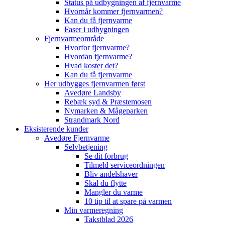
Status på udbygningen af fjernvarme
Hvornår kommer fjernvarmen?
Kan du få fjernvarme
Faser i udbygningen
Fjernvarmeområde
Hvorfor fjernvarme?
Hvordan fjernvarme?
Hvad koster det?
Kan du få fjernvarme
Her udbygges fjernvarmen først
Avedøre Landsby
Rebæk syd & Præstemosen
Nymarken & Mågeparken
Strandmark Nord
Eksisterende kunder
Avedøre Fjernvarme
Selvbetjening
Se dit forbrug
Tilmeld serviceordningen
Bliv andelshaver
Skal du flytte
Mangler du varme
10 tip til at spare på varmen
Min varmeregning
Takstblad 2026