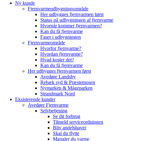
Ny kunde
Fjernvarmeudbygningsområde
Her udbygges fjernvarmen først
Status på udbygningen af fjernvarme
Hvornår kommer fjernvarmen?
Kan du få fjernvarme
Faser i udbygningen
Fjernvarmeområde
Hvorfor fjernvarme?
Hvordan fjernvarme?
Hvad koster det?
Kan du få fjernvarme
Her udbygges fjernvarmen først
Avedøre Landsby
Rebæk syd & Præstemosen
Nymarken & Mågeparken
Strandmark Nord
Eksisterende kunder
Avedøre Fjernvarme
Selvbetjening
Se dit forbrug
Tilmeld serviceordningen
Bliv andelshaver
Skal du flytte
Mangler du varme