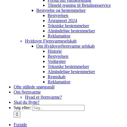
Forstå din varmeregning
Tilmeld regning til Betalingsservice
Bestyrelse og bestemmelser
Bestyrelsen
Årsrapport 2024
Tekniske bestemmelser
Almindelige bestemmelser
Reklamation
Hvidovre Fjernvarmeselskab
Om Hvidovrefjernvarme selskab
Historie
Bestyrelsen
Vedtægter
Tekniske bestemmelser
Almindelige bestemmelser
Regnskab
Reklamation
Ofte stillede spørgsmål
Om fjernvarme
Hvad er fjernvarme?
Skal du flytte?
Søg efter:
Forside