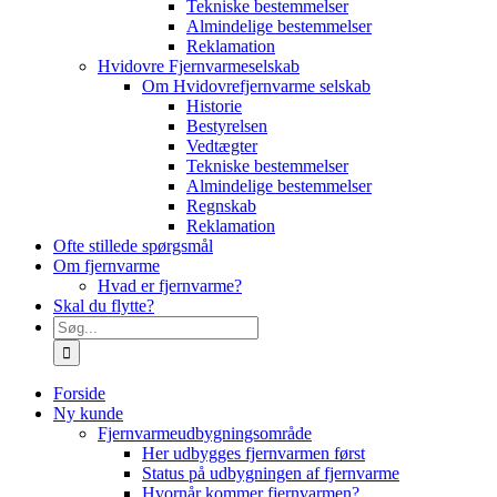
Tekniske bestemmelser
Almindelige bestemmelser
Reklamation
Hvidovre Fjernvarmeselskab
Om Hvidovrefjernvarme selskab
Historie
Bestyrelsen
Vedtægter
Tekniske bestemmelser
Almindelige bestemmelser
Regnskab
Reklamation
Ofte stillede spørgsmål
Om fjernvarme
Hvad er fjernvarme?
Skal du flytte?
Søg
efter:
Forside
Ny kunde
Fjernvarmeudbygningsområde
Her udbygges fjernvarmen først
Status på udbygningen af fjernvarme
Hvornår kommer fjernvarmen?