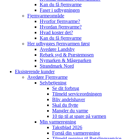
Kan du få fjernvarme
Faser i udbygningen
Fjernvarmeområde
Hvorfor fjernvarme?
Hvordan fjernvarme?
Hvad koster det?
Kan du få fjernvarme
Her udbygges fjernvarmen først
Avedøre Landsby
Rebæk syd & Præstemosen
Nymarken & Mågeparken
Strandmark Nord
Eksisterende kunder
Avedøre Fjernvarme
Selvbetjening
Se dit forbrug
Tilmeld serviceordningen
Bliv andelshaver
Skal du flytte
Mangler du varme
10 tip til at spare på varmen
Min varmeregning
Takstblad 2026
Forstå din varmeregning
Tilmeld regning til Betalingsservice