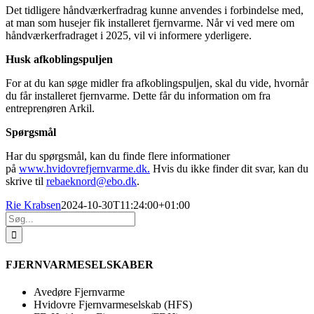
Det tidligere håndværkerfradrag kunne anvendes i forbindelse med,
at man som husejer fik installeret fjernvarme. Når vi ved mere om
håndværkerfradraget i 2025, vil vi informere yderligere.
Husk afkoblingspuljen
For at du kan søge midler fra afkoblingspuljen, skal du vide, hvornår
du får installeret fjernvarme. Dette får du information om fra
entreprenøren Arkil.
Spørgsmål
Har du spørgsmål, kan du finde flere informationer
på
www.hvidovrefjernvarme.dk.
Hvis du ikke finder dit svar, kan du
skrive til
rebaeknord@ebo.dk
.
Rie Krabsen
2024-10-30T11:24:00+01:00
Søg
efter:
FJERNVARMESELSKABER
Avedøre Fjernvarme
Hvidovre Fjernvarmeselskab (HFS)