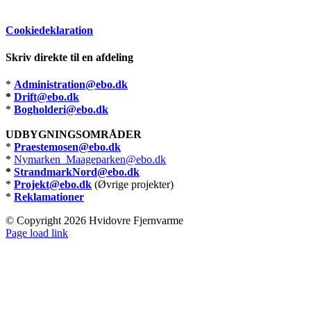
Cookiedeklaration
Skriv direkte til en afdeling
*
Administration@ebo.dk
*
Drift@ebo.dk
*
Bogholderi@ebo.dk
UDBYGNINGSOMRÅDER
*
Praestemosen@ebo.dk
*
Nymarken_Maageparken@ebo.dk
*
StrandmarkNord@ebo.dk
*
Projekt@ebo.dk
(Øvrige projekter)
*
Reklamationer
© Copyright
2026 Hvidovre Fjernvarme
Facebook
X
Instagram
Pinterest
Page load link
Go
to
Top