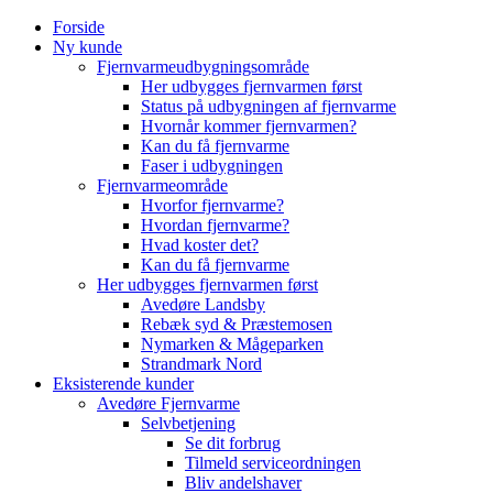
Skip
Forside
to
Ny kunde
content
Fjernvarmeudbygningsområde
Her udbygges fjernvarmen først
Status på udbygningen af fjernvarme
Hvornår kommer fjernvarmen?
Kan du få fjernvarme
Faser i udbygningen
Fjernvarmeområde
Hvorfor fjernvarme?
Hvordan fjernvarme?
Hvad koster det?
Kan du få fjernvarme
Her udbygges fjernvarmen først
Avedøre Landsby
Rebæk syd & Præstemosen
Nymarken & Mågeparken
Strandmark Nord
Eksisterende kunder
Avedøre Fjernvarme
Selvbetjening
Se dit forbrug
Tilmeld serviceordningen
Bliv andelshaver