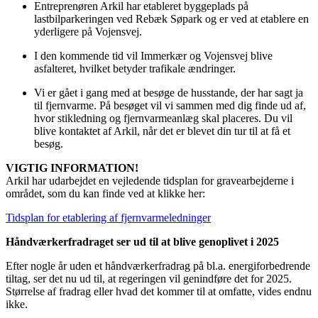
Entreprenøren Arkil har etableret byggeplads på
lastbilparkeringen ved Rebæk Søpark og er ved at etablere en
yderligere på Vojensvej.
I den kommende tid vil Immerkær og Vojensvej blive
asfalteret, hvilket betyder trafikale ændringer.
Vi er gået i gang med at besøge de husstande, der har sagt ja
til fjernvarme. På besøget vil vi sammen med dig finde ud af,
hvor stikledning og fjernvarmeanlæg skal placeres. Du vil
blive kontaktet af Arkil, når det er blevet din tur til at få et
besøg.
VIGTIG INFORMATION!
Arkil har udarbejdet en vejledende tidsplan for gravearbejderne i
området, som du kan finde ved at klikke her:
Tidsplan for etablering af fjernvarmeledninger
Håndværkerfradraget ser ud til at blive genoplivet i 2025
Efter nogle år uden et håndværkerfradrag på bl.a. energiforbedrende
tiltag, ser det nu ud til, at regeringen vil genindføre det for 2025.
Størrelse af fradrag eller hvad det kommer til at omfatte, vides endnu
ikke.