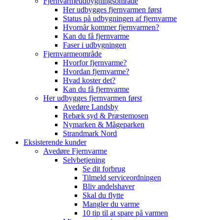
Fjernvarmeudbygningsområde
Her udbygges fjernvarmen først
Status på udbygningen af fjernvarme
Hvornår kommer fjernvarmen?
Kan du få fjernvarme
Faser i udbygningen
Fjernvarmeområde
Hvorfor fjernvarme?
Hvordan fjernvarme?
Hvad koster det?
Kan du få fjernvarme
Her udbygges fjernvarmen først
Avedøre Landsby
Rebæk syd & Præstemosen
Nymarken & Mågeparken
Strandmark Nord
Eksisterende kunder
Avedøre Fjernvarme
Selvbetjening
Se dit forbrug
Tilmeld serviceordningen
Bliv andelshaver
Skal du flytte
Mangler du varme
10 tip til at spare på varmen