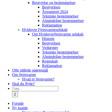
Bestyrelse og bestemmelser
Bestyrelsen
Årsrapport 2024
Tekniske bestemmelser
Almindelige bestemmelser
Reklamation
Hvidovre Fjernvarmeselskab
Om Hvidovrefjernvarme selskab
Historie
Bestyrelsen
Vedtægter
Tekniske bestemmelser
Almindelige bestemmelser
Regnskab
Reklamation
Ofte stillede spørgsmål
Om fjernvarme
Hvad er fjernvarme?
Skal du flytte?
Søg
efter:
Forside
Ny kunde