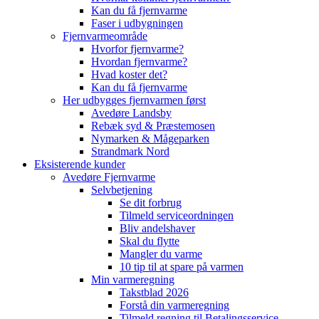
Kan du få fjernvarme
Faser i udbygningen
Fjernvarmeområde
Hvorfor fjernvarme?
Hvordan fjernvarme?
Hvad koster det?
Kan du få fjernvarme
Her udbygges fjernvarmen først
Avedøre Landsby
Rebæk syd & Præstemosen
Nymarken & Mågeparken
Strandmark Nord
Eksisterende kunder
Avedøre Fjernvarme
Selvbetjening
Se dit forbrug
Tilmeld serviceordningen
Bliv andelshaver
Skal du flytte
Mangler du varme
10 tip til at spare på varmen
Min varmeregning
Takstblad 2026
Forstå din varmeregning
Tilmeld regning til Betalingsservice