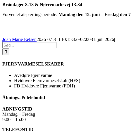
Brøndager 8-18 & Nørremarksvej 13-34
Forventet afspærringsperiode:
Mandag den 15. juni – Fredag den 7
Joan Marie Eefsen
2026-07-31T10:15:32+02:00
31. juli 2026
|
Søg
efter:
FJERNVARMESELSKABER
Avedøre Fjernvarme
Hvidovre Fjernvarmeselskab (HFS)
FD Hvidovre Fjernvarme (FDH)
Åbnings- & telefontid
ÅBNINGSTID
Mandag – Fredag
9:00 – 15:00
TELEFONTID