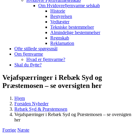
Hvidovre Fjernvarmeselskab
Om Hvidovrefjernvarme selskab
Historie
Bestyrelsen
Vedtægter
Tekniske bestemmelser
Almindelige bestemmelser
Regnskab
Reklamation
Ofte stillede spørgsmål
Om fjernvarme
Hvad er fjernvarme?
Skal du flytte?
Vejafspærringer i Rebæk Syd og
Præstemosen – se oversigten her
Hjem
Forsiden Nyheder
Rebæk Syd & Præstemosen
Vejafspærringer i Rebæk Syd og Præstemosen – se oversigten
her
Forrige
Næste