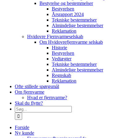
Bestyrelse og bestemmelser
Bestyrelsen
Årsrapport 2024
Tekniske bestemmelser
Almindelige bestemmelser
Reklamation
Hvidovre Fjernvarmeselskab
Om Hvidovrefjernvarme selskab
Historie
Bestyrelsen
Vedtægter
Tekniske bestemmelser
Almindelige bestemmelser
Regnskab
Reklamation
Ofte stillede spørgsmål
Om fjernvarme
Hvad er fjernvarme?
Skal du flytte?
Søg
efter:
Forside
Ny kunde