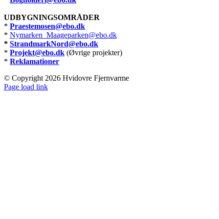
UDBYGNINGSOMRÅDER
*
Praestemosen@ebo.dk
*
Nymarken_Maageparken@ebo.dk
*
StrandmarkNord@ebo.dk
*
Projekt@ebo.dk
(Øvrige projekter)
*
Reklamationer
© Copyright
2026 Hvidovre Fjernvarme
Facebook
X
Instagram
Pinterest
Page load link
Go
to
Top