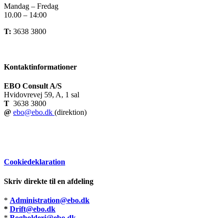
Mandag – Fredag
10.00 – 14:00
T:
3638 3800
Kontaktinformationer
EBO Consult A/S
Hvidovrevej 59, A, 1 sal
T
3638 3800
@
ebo@ebo.dk
(direktion)
Cookiedeklaration
Skriv direkte til en afdeling
*
Administration@ebo.dk
*
Drift@ebo.dk
*
Bogholderi@ebo.dk