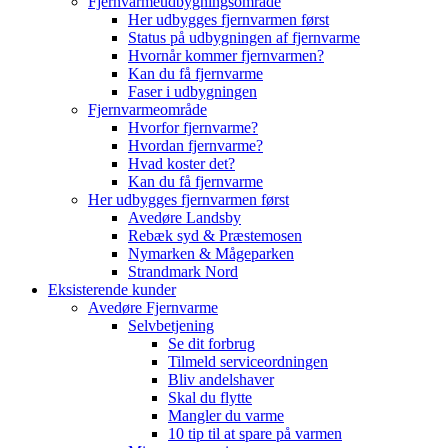
Fjernvarmeudbygningsområde
Her udbygges fjernvarmen først
Status på udbygningen af fjernvarme
Hvornår kommer fjernvarmen?
Kan du få fjernvarme
Faser i udbygningen
Fjernvarmeområde
Hvorfor fjernvarme?
Hvordan fjernvarme?
Hvad koster det?
Kan du få fjernvarme
Her udbygges fjernvarmen først
Avedøre Landsby
Rebæk syd & Præstemosen
Nymarken & Mågeparken
Strandmark Nord
Eksisterende kunder
Avedøre Fjernvarme
Selvbetjening
Se dit forbrug
Tilmeld serviceordningen
Bliv andelshaver
Skal du flytte
Mangler du varme
10 tip til at spare på varmen