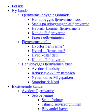
Skip
Forside
to
Ny kunde
content
Fjernvarmeudbygningsområde
Her udbygges fjernvarmen først
Status på udbygningen af fjernvarme
Hvornår kommer fjernvarmen?
Kan du få fjernvarme
Faser i udbygningen
Fjernvarmeområde
Hvorfor fjernvarme?
Hvordan fjernvarme?
Hvad koster det?
Kan du få fjernvarme
Her udbygges fjernvarmen først
Avedøre Landsby
Rebæk syd & Præstemosen
Nymarken & Mågeparken
Strandmark Nord
Eksisterende kunder
Avedøre Fjernvarme
Selvbetjening
Se dit forbrug
Tilmeld serviceordningen
Bliv andelshaver