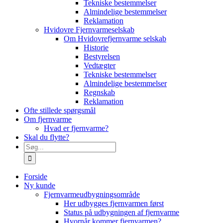
Tekniske bestemmelser
Almindelige bestemmelser
Reklamation
Hvidovre Fjernvarmeselskab
Om Hvidovrefjernvarme selskab
Historie
Bestyrelsen
Vedtægter
Tekniske bestemmelser
Almindelige bestemmelser
Regnskab
Reklamation
Ofte stillede spørgsmål
Om fjernvarme
Hvad er fjernvarme?
Skal du flytte?
Søg
efter:
Forside
Ny kunde
Fjernvarmeudbygningsområde
Her udbygges fjernvarmen først
Status på udbygningen af fjernvarme
Hvornår kommer fjernvarmen?