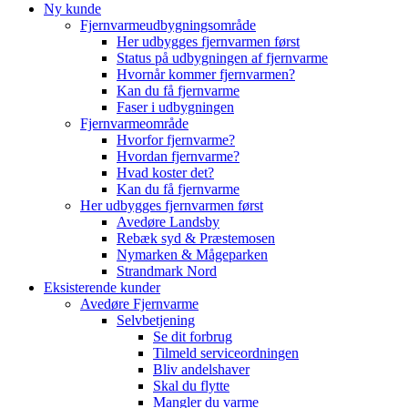
Ny kunde
Fjernvarmeudbygningsområde
Her udbygges fjernvarmen først
Status på udbygningen af fjernvarme
Hvornår kommer fjernvarmen?
Kan du få fjernvarme
Faser i udbygningen
Fjernvarmeområde
Hvorfor fjernvarme?
Hvordan fjernvarme?
Hvad koster det?
Kan du få fjernvarme
Her udbygges fjernvarmen først
Avedøre Landsby
Rebæk syd & Præstemosen
Nymarken & Mågeparken
Strandmark Nord
Eksisterende kunder
Avedøre Fjernvarme
Selvbetjening
Se dit forbrug
Tilmeld serviceordningen
Bliv andelshaver
Skal du flytte
Mangler du varme