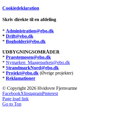
Cookiedeklaration
Skriv direkte til en afdeling
*
Administration@ebo.dk
*
Drift@ebo.dk
*
Bogholderi@ebo.dk
UDBYGNINGSOMRÅDER
*
Praestemosen@ebo.dk
*
Nymarken_Maageparken@ebo.dk
*
StrandmarkNord@ebo.dk
*
Projekt@ebo.dk
(Øvrige projekter)
*
Reklamationer
© Copyright
2026 Hvidovre Fjernvarme
Facebook
X
Instagram
Pinterest
Page load link
Go to Top