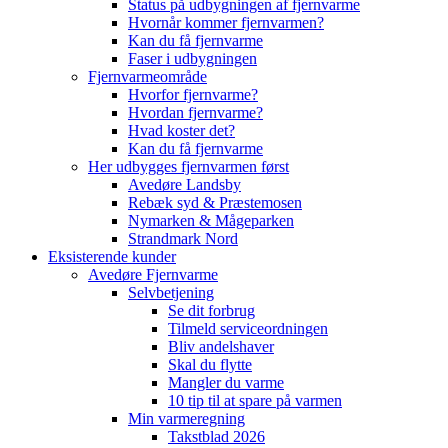
Status på udbygningen af fjernvarme
Hvornår kommer fjernvarmen?
Kan du få fjernvarme
Faser i udbygningen
Fjernvarmeområde
Hvorfor fjernvarme?
Hvordan fjernvarme?
Hvad koster det?
Kan du få fjernvarme
Her udbygges fjernvarmen først
Avedøre Landsby
Rebæk syd & Præstemosen
Nymarken & Mågeparken
Strandmark Nord
Eksisterende kunder
Avedøre Fjernvarme
Selvbetjening
Se dit forbrug
Tilmeld serviceordningen
Bliv andelshaver
Skal du flytte
Mangler du varme
10 tip til at spare på varmen
Min varmeregning
Takstblad 2026