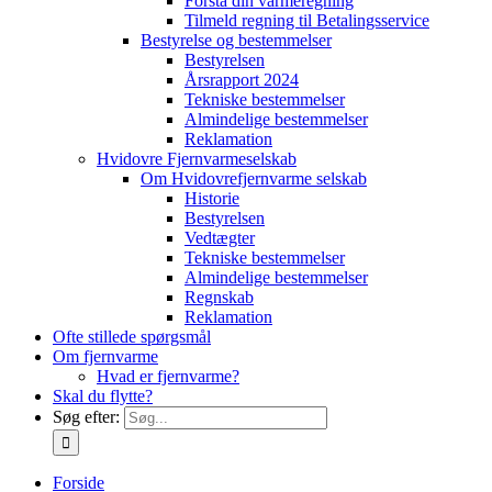
Forstå din varmeregning
Tilmeld regning til Betalingsservice
Bestyrelse og bestemmelser
Bestyrelsen
Årsrapport 2024
Tekniske bestemmelser
Almindelige bestemmelser
Reklamation
Hvidovre Fjernvarmeselskab
Om Hvidovrefjernvarme selskab
Historie
Bestyrelsen
Vedtægter
Tekniske bestemmelser
Almindelige bestemmelser
Regnskab
Reklamation
Ofte stillede spørgsmål
Om fjernvarme
Hvad er fjernvarme?
Skal du flytte?
Søg efter:
Forside