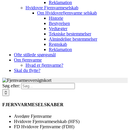
Reklamation
Hvidovre Fjernvarmeselskab
Om Hvidovrefjernvarme selskab
Historie
Bestyrelsen
Vedtægter
Tekniske bestemmelser
Almindelige bestemmelser
Regnskab
Reklamation
Ofte stillede spørgsmål
Om fjernvarme
Hvad er fjernvarme?
Skal du flytte?
Søg efter:
FJERNVARMESELSKABER
Avedøre Fjernvarme
Hvidovre Fjernvarmeselskab (HFS)
FD Hvidovre Fjernvarme (FDH)