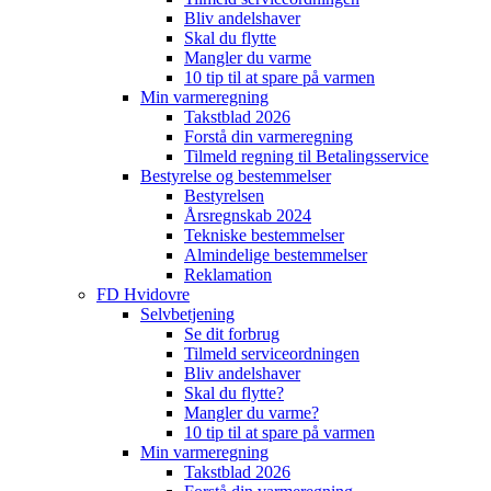
Bliv andelshaver
Skal du flytte
Mangler du varme
10 tip til at spare på varmen
Min varmeregning
Takstblad 2026
Forstå din varmeregning
Tilmeld regning til Betalingsservice
Bestyrelse og bestemmelser
Bestyrelsen
Årsregnskab 2024
Tekniske bestemmelser
Almindelige bestemmelser
Reklamation
FD Hvidovre
Selvbetjening
Se dit forbrug
Tilmeld serviceordningen
Bliv andelshaver
Skal du flytte?
Mangler du varme?
10 tip til at spare på varmen
Min varmeregning
Takstblad 2026