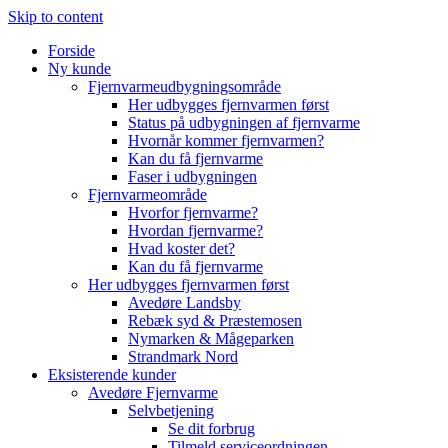
Skip to content
Forside
Ny kunde
Fjernvarmeudbygningsområde
Her udbygges fjernvarmen først
Status på udbygningen af fjernvarme
Hvornår kommer fjernvarmen?
Kan du få fjernvarme
Faser i udbygningen
Fjernvarmeområde
Hvorfor fjernvarme?
Hvordan fjernvarme?
Hvad koster det?
Kan du få fjernvarme
Her udbygges fjernvarmen først
Avedøre Landsby
Rebæk syd & Præstemosen
Nymarken & Mågeparken
Strandmark Nord
Eksisterende kunder
Avedøre Fjernvarme
Selvbetjening
Se dit forbrug
Tilmeld serviceordningen