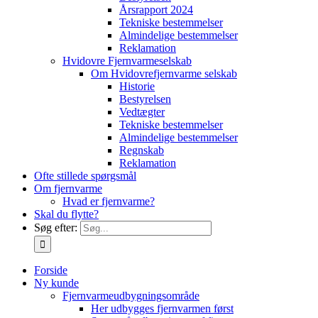
Årsrapport 2024
Tekniske bestemmelser
Almindelige bestemmelser
Reklamation
Hvidovre Fjernvarmeselskab
Om Hvidovrefjernvarme selskab
Historie
Bestyrelsen
Vedtægter
Tekniske bestemmelser
Almindelige bestemmelser
Regnskab
Reklamation
Ofte stillede spørgsmål
Om fjernvarme
Hvad er fjernvarme?
Skal du flytte?
Søg efter:
Forside
Ny kunde
Fjernvarmeudbygningsområde
Her udbygges fjernvarmen først