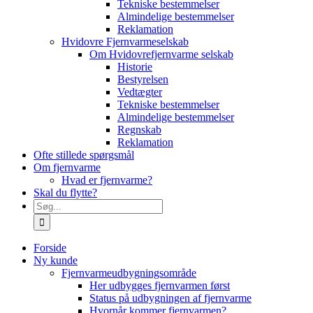
Tekniske bestemmelser
Almindelige bestemmelser
Reklamation
Hvidovre Fjernvarmeselskab
Om Hvidovrefjernvarme selskab
Historie
Bestyrelsen
Vedtægter
Tekniske bestemmelser
Almindelige bestemmelser
Regnskab
Reklamation
Ofte stillede spørgsmål
Om fjernvarme
Hvad er fjernvarme?
Skal du flytte?
Søg
efter:
Forside
Ny kunde
Fjernvarmeudbygningsområde
Her udbygges fjernvarmen først
Status på udbygningen af fjernvarme
Hvornår kommer fjernvarmen?