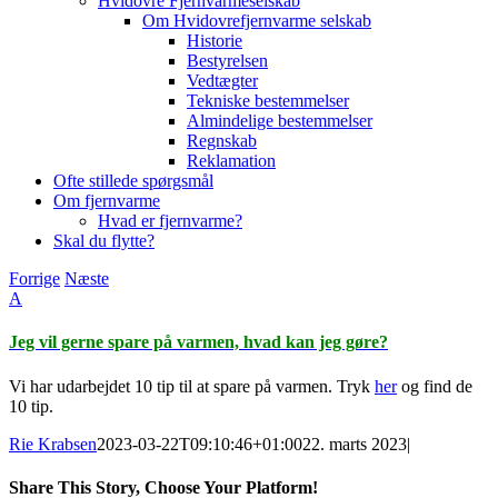
Hvidovre Fjernvarmeselskab
Om Hvidovrefjernvarme selskab
Historie
Bestyrelsen
Vedtægter
Tekniske bestemmelser
Almindelige bestemmelser
Regnskab
Reklamation
Ofte stillede spørgsmål
Om fjernvarme
Hvad er fjernvarme?
Skal du flytte?
Forrige
Næste
A
Jeg vil gerne spare på varmen, hvad kan jeg gøre?
Vi har udarbejdet 10 tip til at spare på varmen. Tryk
her
og find de
10 tip.
Rie Krabsen
2023-03-22T09:10:46+01:00
22. marts 2023
|
Share This Story, Choose Your Platform!