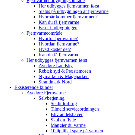
Fjernvarmeudbygningsområde
Her udbygges fjernvarmen først
Status på udbygningen af fjernvarme
Hvornår kommer fjernvarmen?
Kan du få fjernvarme
Faser i udbygningen
Fjernvarmeområde
Hvorfor fjernvarme?
Hvordan fjernvarme?
Hvad koster det?
Kan du få fjernvarme
Her udbygges fjernvarmen først
Avedøre Landsby
Rebæk syd & Præstemosen
Nymarken & Mågeparken
Strandmark Nord
Eksisterende kunder
Avedøre Fjernvarme
Selvbetjening
Se dit forbrug
Tilmeld serviceordningen
Bliv andelshaver
Skal du flytte
Mangler du varme
10 tip til at spare på varmen