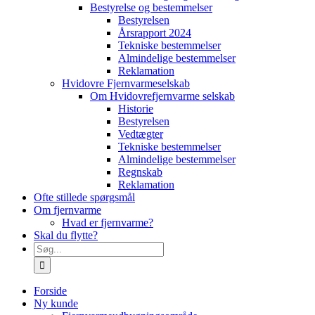
Bestyrelse og bestemmelser
Bestyrelsen
Årsrapport 2024
Tekniske bestemmelser
Almindelige bestemmelser
Reklamation
Hvidovre Fjernvarmeselskab
Om Hvidovrefjernvarme selskab
Historie
Bestyrelsen
Vedtægter
Tekniske bestemmelser
Almindelige bestemmelser
Regnskab
Reklamation
Ofte stillede spørgsmål
Om fjernvarme
Hvad er fjernvarme?
Skal du flytte?
Søg
efter:
Forside
Ny kunde