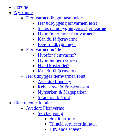
Skip
Forside
to
Ny kunde
content
Fjernvarmeudbygningsområde
Her udbygges fjernvarmen først
Status på udbygningen af fjernvarme
Hvornår kommer fjernvarmen?
Kan du få fjernvarme
Faser i udbygningen
Fjernvarmeområde
Hvorfor fjernvarme?
Hvordan fjernvarme?
Hvad koster det?
Kan du få fjernvarme
Her udbygges fjernvarmen først
Avedøre Landsby
Rebæk syd & Præstemosen
Nymarken & Mågeparken
Strandmark Nord
Eksisterende kunder
Avedøre Fjernvarme
Selvbetjening
Se dit forbrug
Tilmeld serviceordningen
Bliv andelshaver