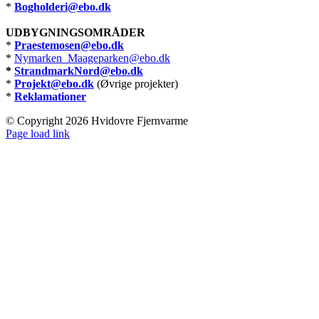
*
Bogholderi@ebo.dk
UDBYGNINGSOMRÅDER
*
Praestemosen@ebo.dk
*
Nymarken_Maageparken@ebo.dk
*
StrandmarkNord@ebo.dk
*
Projekt@ebo.dk
(Øvrige projekter)
*
Reklamationer
© Copyright
2026 Hvidovre Fjernvarme
Facebook
X
Instagram
Pinterest
Page load link
Go
to
Top