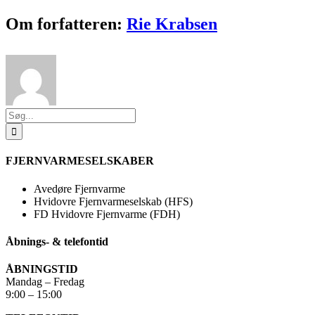
Facebook
X
Reddit
LinkedIn
WhatsApp
Tumblr
Pinterest
Vk
E-
Om forfatteren:
Rie Krabsen
mail
Søg
efter:
FJERNVARMESELSKABER
Avedøre Fjernvarme
Hvidovre Fjernvarmeselskab (HFS)
FD Hvidovre Fjernvarme (FDH)
Åbnings- & telefontid
ÅBNINGSTID
Mandag – Fredag
9:00 – 15:00