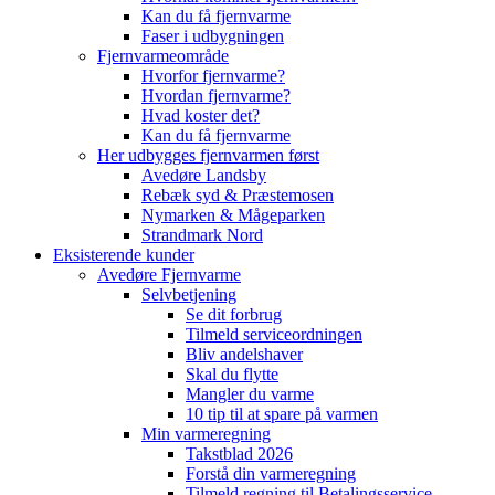
Kan du få fjernvarme
Faser i udbygningen
Fjernvarmeområde
Hvorfor fjernvarme?
Hvordan fjernvarme?
Hvad koster det?
Kan du få fjernvarme
Her udbygges fjernvarmen først
Avedøre Landsby
Rebæk syd & Præstemosen
Nymarken & Mågeparken
Strandmark Nord
Eksisterende kunder
Avedøre Fjernvarme
Selvbetjening
Se dit forbrug
Tilmeld serviceordningen
Bliv andelshaver
Skal du flytte
Mangler du varme
10 tip til at spare på varmen
Min varmeregning
Takstblad 2026
Forstå din varmeregning
Tilmeld regning til Betalingsservice