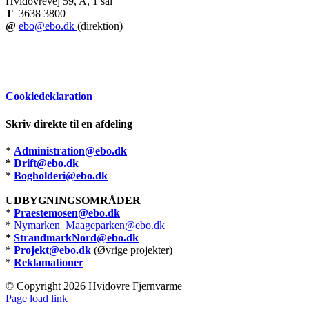
Hvidovrevej 59, A, 1 sal
T
3638 3800
@
ebo@ebo.dk
(direktion)
Cookiedeklaration
Skriv direkte til en afdeling
*
Administration@ebo.dk
*
Drift@ebo.dk
*
Bogholderi@ebo.dk
UDBYGNINGSOMRÅDER
*
Praestemosen@ebo.dk
*
Nymarken_Maageparken@ebo.dk
*
StrandmarkNord@ebo.dk
*
Projekt@ebo.dk
(Øvrige projekter)
*
Reklamationer
© Copyright
2026 Hvidovre Fjernvarme
Facebook
X
Instagram
Pinterest
Page load link