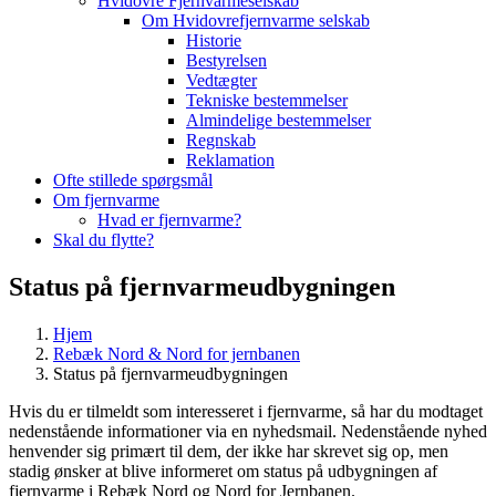
Hvidovre Fjernvarmeselskab
Om Hvidovrefjernvarme selskab
Historie
Bestyrelsen
Vedtægter
Tekniske bestemmelser
Almindelige bestemmelser
Regnskab
Reklamation
Ofte stillede spørgsmål
Om fjernvarme
Hvad er fjernvarme?
Skal du flytte?
Status på fjernvarmeudbygningen
Hjem
Rebæk Nord & Nord for jernbanen
Status på fjernvarmeudbygningen
Hvis du er tilmeldt som interesseret i fjernvarme, så har du modtaget
nedenstående informationer via en nyhedsmail. Nedenstående nyhed
henvender sig primært til dem, der ikke har skrevet sig op, men
stadig ønsker at blive informeret om status på udbygningen af
fjernvarme i Rebæk Nord og Nord for Jernbanen.