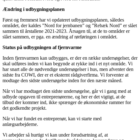
Ændring i udbygningsplanen
Først og fremmest har vi opdateret udbygningsplanen, således
området, der kaldes ”Nord for jernbanen” og ”Rebæk Nord” er slået
sammen til årstallene 2021-2023. Årsagen til, at de to områder er
slået sammen, er pga. en ændring af rørføringen i området.
Status på udbygningen af fjernvarme
Inden fjernvarmen kan udbygges, er der en række undersøgelser, der
skal udføres inden vi kan begynde at rykke ind i et nyt område. Vi
har snart alle de nødvendige undersøgelser i hus, men afventer den
sidste fra COWI, der er et eksternt rådgiverfirma. Vi forventer at
modtage den sidste undersøgelse inden for den næste måned.
Når vi har modtaget den sidste undersøgelse, går vi i gang med at
udbyde opgaven til entreprenørerne, og her er det vigtigt, at de
tilbud der kommer ind, ikke sprænger de økonomiske rammer for
det godkendte projekt.
Når vi har fundet en entreprenør, kan vi starte med
anlægsarbejderne.
Vi arbejder så hurtigt vi kan under forudsætning af, at