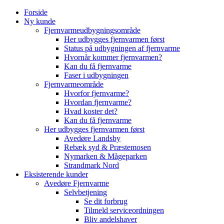
Skip
Forside
to
Ny kunde
content
Fjernvarmeudbygningsområde
Her udbygges fjernvarmen først
Status på udbygningen af fjernvarme
Hvornår kommer fjernvarmen?
Kan du få fjernvarme
Faser i udbygningen
Fjernvarmeområde
Hvorfor fjernvarme?
Hvordan fjernvarme?
Hvad koster det?
Kan du få fjernvarme
Her udbygges fjernvarmen først
Avedøre Landsby
Rebæk syd & Præstemosen
Nymarken & Mågeparken
Strandmark Nord
Eksisterende kunder
Avedøre Fjernvarme
Selvbetjening
Se dit forbrug
Tilmeld serviceordningen
Bliv andelshaver