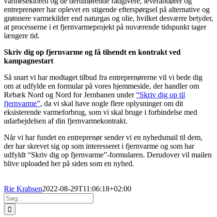
varmesektoren og de dertilhørende rådgivere, leverandører og
entreprenører har oplevet en stigende efterspørgsel på alternative og
grønnere varmekilder end naturgas og olie, hvilket desværre betyder,
at processerne i et fjernvarmeprojekt på nuværende tidspunkt tager
længere tid.
Skriv dig op fjernvarme og få tilsendt en kontrakt ved
kampagnestart
Så snart vi har modtaget tilbud fra entreprenørerne vil vi bede dig
om at udfylde en formular på vores hjemmeside, der handler om
Rebæk Nord og Nord for Jernbanen under
“Skriv dig op til
fjernvarme”
, da vi skal have nogle flere oplysninger om dit
eksisterende varmeforbrug, som vi skal bruge i forbindelse med
udarbejdelsen af din fjernvarmekontrakt.
Når vi har fundet en entreprenør sender vi en nyhedsmail til dem,
der har skrevet sig op som interesseret i fjernvarme og som har
udfyldt “Skriv dig op fjernvarme”-formularen. Derudover vil mailen
blive uploaded her på siden som en nyhed.
Rie Krabsen
2022-08-29T11:06:18+02:00
Søg
efter: