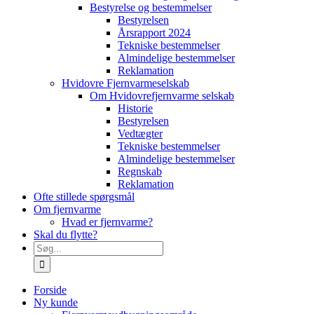
Bestyrelse og bestemmelser
Bestyrelsen
Årsrapport 2024
Tekniske bestemmelser
Almindelige bestemmelser
Reklamation
Hvidovre Fjernvarmeselskab
Om Hvidovrefjernvarme selskab
Historie
Bestyrelsen
Vedtægter
Tekniske bestemmelser
Almindelige bestemmelser
Regnskab
Reklamation
Ofte stillede spørgsmål
Om fjernvarme
Hvad er fjernvarme?
Skal du flytte?
Søg
efter:
Forside
Ny kunde