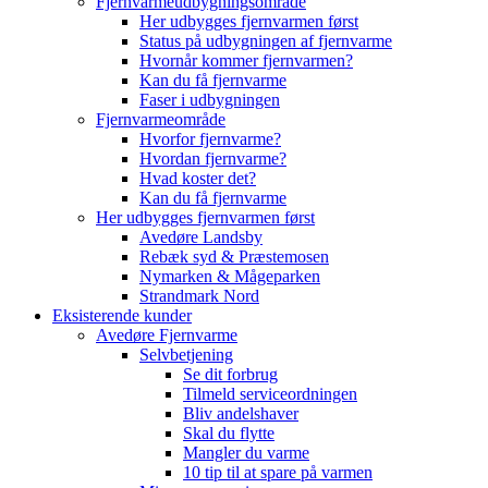
Fjernvarmeudbygningsområde
Her udbygges fjernvarmen først
Status på udbygningen af fjernvarme
Hvornår kommer fjernvarmen?
Kan du få fjernvarme
Faser i udbygningen
Fjernvarmeområde
Hvorfor fjernvarme?
Hvordan fjernvarme?
Hvad koster det?
Kan du få fjernvarme
Her udbygges fjernvarmen først
Avedøre Landsby
Rebæk syd & Præstemosen
Nymarken & Mågeparken
Strandmark Nord
Eksisterende kunder
Avedøre Fjernvarme
Selvbetjening
Se dit forbrug
Tilmeld serviceordningen
Bliv andelshaver
Skal du flytte
Mangler du varme
10 tip til at spare på varmen