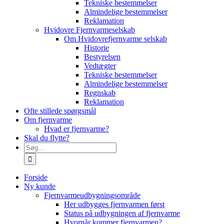
Tekniske bestemmelser
Almindelige bestemmelser
Reklamation
Hvidovre Fjernvarmeselskab
Om Hvidovrefjernvarme selskab
Historie
Bestyrelsen
Vedtægter
Tekniske bestemmelser
Almindelige bestemmelser
Regnskab
Reklamation
Ofte stillede spørgsmål
Om fjernvarme
Hvad er fjernvarme?
Skal du flytte?
Søg
efter:
Forside
Ny kunde
Fjernvarmeudbygningsområde
Her udbygges fjernvarmen først
Status på udbygningen af fjernvarme
Hvornår kommer fjernvarmen?