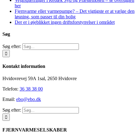
Vejafspærringer i Rebæk Syd og Præstemosen – se oversigten
her
Fjernvarme eller varmepumpe? – Det vigtigste er at vælge den
løsning, som passer til din bolig
Der er i øjeblikket ingen driftsforstyrrelser i området
Søg
Søg efter:
Kontakt information
Hvidovrevej 59A 1sal, 2650 Hvidovre
Telefon:
36 38 38 00
Email:
ebo@ebo.dk
Søg efter:
FJERNVARMESELSKABER