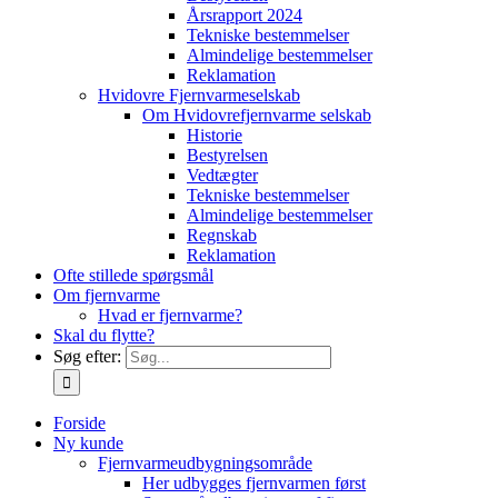
Årsrapport 2024
Tekniske bestemmelser
Almindelige bestemmelser
Reklamation
Hvidovre Fjernvarmeselskab
Om Hvidovrefjernvarme selskab
Historie
Bestyrelsen
Vedtægter
Tekniske bestemmelser
Almindelige bestemmelser
Regnskab
Reklamation
Ofte stillede spørgsmål
Om fjernvarme
Hvad er fjernvarme?
Skal du flytte?
Søg efter:
Forside
Ny kunde
Fjernvarmeudbygningsområde
Her udbygges fjernvarmen først