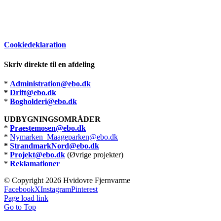
Cookiedeklaration
Skriv direkte til en afdeling
*
Administration@ebo.dk
*
Drift@ebo.dk
*
Bogholderi@ebo.dk
UDBYGNINGSOMRÅDER
*
Praestemosen@ebo.dk
*
Nymarken_Maageparken@ebo.dk
*
StrandmarkNord@ebo.dk
*
Projekt@ebo.dk
(Øvrige projekter)
*
Reklamationer
© Copyright
2026 Hvidovre Fjernvarme
Facebook
X
Instagram
Pinterest
Page load link
Go to Top