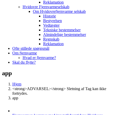
Reklamation
Hvidovre Fjernvarmeselskab
Om Hvidovrefjernvarme selskab
Historie
Bestyrelsen
Vedtægter
Tekniske bestemmelser
Almindelige bestemmelser
Regnskab
Reklamation
Ofte stillede spørgsmål
Om fjernvarme
Hvad er fjernvarme?
Skal du flytte?
app
Hjem
<strong>ADVARSEL:</strong> Sletning af Tag kan ikke
fortrydes.
app