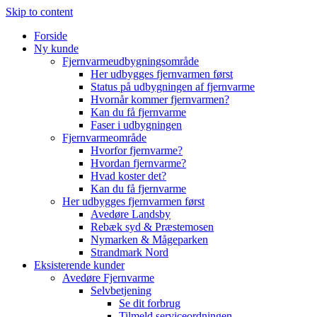
Skip to content
Forside
Ny kunde
Fjernvarmeudbygningsområde
Her udbygges fjernvarmen først
Status på udbygningen af fjernvarme
Hvornår kommer fjernvarmen?
Kan du få fjernvarme
Faser i udbygningen
Fjernvarmeområde
Hvorfor fjernvarme?
Hvordan fjernvarme?
Hvad koster det?
Kan du få fjernvarme
Her udbygges fjernvarmen først
Avedøre Landsby
Rebæk syd & Præstemosen
Nymarken & Mågeparken
Strandmark Nord
Eksisterende kunder
Avedøre Fjernvarme
Selvbetjening
Se dit forbrug
Tilmeld serviceordningen