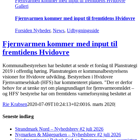
Fjernvarmen kommer med input til fremtidens Hvidovre
Galleri
Fjernvarmen kommer med input til fremtidens Hvidovre
Forsiden Nyheder
,
News
,
Udbygningsside
Fjernvarmen kommer med input til
fremtidens Hvidovre
Kommunalbestyrelsen har besluttet at sende et forslag til Planstrategi
2019 i offentlig høring. Planstrategien er kommunalbestyrelsens
visioner for Hvidovre udvikling. Bestyrelsen i Hvidovre
Fjernvarmeselskab (HFS) har kommenteret planen. "Der er derfor
behov for at tænke nyt om plangrundlaget for fjernvarmeområdet –
og HFS' bestyrelse har om fremtidens varmeforsyning besluttet at
Rie Krabsen
2020-07-09T10:24:13+02:00
16. marts 2020
|
Seneste indlæg
Strandmark Nord – Nyhedsbrev #2 juli 2026
Nymarken & Mågeparken – Nyhedsbrev #2 juli 2026