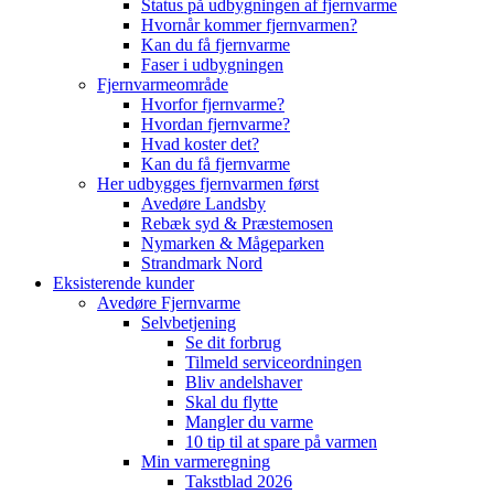
Status på udbygningen af fjernvarme
Hvornår kommer fjernvarmen?
Kan du få fjernvarme
Faser i udbygningen
Fjernvarmeområde
Hvorfor fjernvarme?
Hvordan fjernvarme?
Hvad koster det?
Kan du få fjernvarme
Her udbygges fjernvarmen først
Avedøre Landsby
Rebæk syd & Præstemosen
Nymarken & Mågeparken
Strandmark Nord
Eksisterende kunder
Avedøre Fjernvarme
Selvbetjening
Se dit forbrug
Tilmeld serviceordningen
Bliv andelshaver
Skal du flytte
Mangler du varme
10 tip til at spare på varmen
Min varmeregning
Takstblad 2026