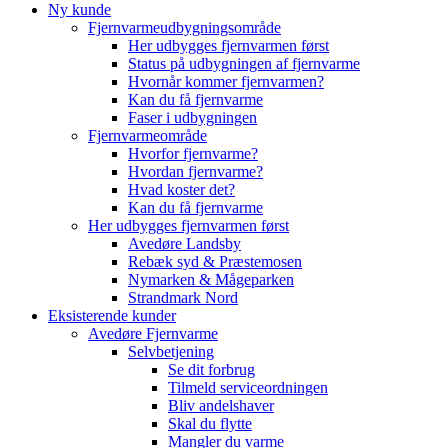
Ny kunde
Fjernvarmeudbygningsområde
Her udbygges fjernvarmen først
Status på udbygningen af fjernvarme
Hvornår kommer fjernvarmen?
Kan du få fjernvarme
Faser i udbygningen
Fjernvarmeområde
Hvorfor fjernvarme?
Hvordan fjernvarme?
Hvad koster det?
Kan du få fjernvarme
Her udbygges fjernvarmen først
Avedøre Landsby
Rebæk syd & Præstemosen
Nymarken & Mågeparken
Strandmark Nord
Eksisterende kunder
Avedøre Fjernvarme
Selvbetjening
Se dit forbrug
Tilmeld serviceordningen
Bliv andelshaver
Skal du flytte
Mangler du varme