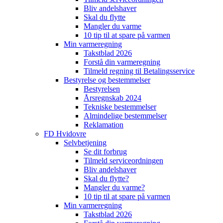
Bliv andelshaver
Skal du flytte
Mangler du varme
10 tip til at spare på varmen
Min varmeregning
Takstblad 2026
Forstå din varmeregning
Tilmeld regning til Betalingsservice
Bestyrelse og bestemmelser
Bestyrelsen
Årsregnskab 2024
Tekniske bestemmelser
Almindelige bestemmelser
Reklamation
FD Hvidovre
Selvbetjening
Se dit forbrug
Tilmeld serviceordningen
Bliv andelshaver
Skal du flytte?
Mangler du varme?
10 tip til at spare på varmen
Min varmeregning
Takstblad 2026