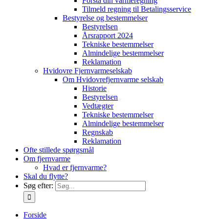
Forstå din varmeregning
Tilmeld regning til Betalingsservice
Bestyrelse og bestemmelser
Bestyrelsen
Årsrapport 2024
Tekniske bestemmelser
Almindelige bestemmelser
Reklamation
Hvidovre Fjernvarmeselskab
Om Hvidovrefjernvarme selskab
Historie
Bestyrelsen
Vedtægter
Tekniske bestemmelser
Almindelige bestemmelser
Regnskab
Reklamation
Ofte stillede spørgsmål
Om fjernvarme
Hvad er fjernvarme?
Skal du flytte?
Søg efter:
Forside