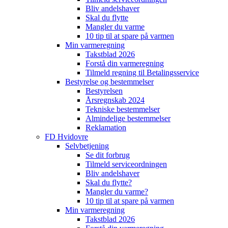
Bliv andelshaver
Skal du flytte
Mangler du varme
10 tip til at spare på varmen
Min varmeregning
Takstblad 2026
Forstå din varmeregning
Tilmeld regning til Betalingsservice
Bestyrelse og bestemmelser
Bestyrelsen
Årsregnskab 2024
Tekniske bestemmelser
Almindelige bestemmelser
Reklamation
FD Hvidovre
Selvbetjening
Se dit forbrug
Tilmeld serviceordningen
Bliv andelshaver
Skal du flytte?
Mangler du varme?
10 tip til at spare på varmen
Min varmeregning
Takstblad 2026