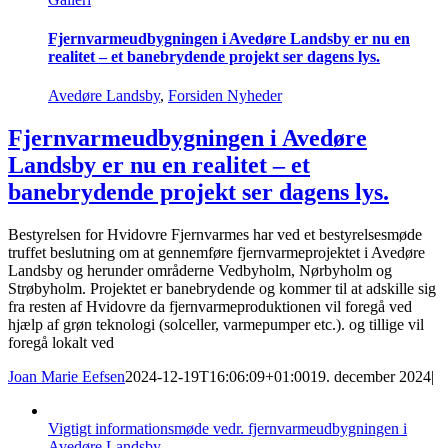
Fjernvarmeudbygningen i Avedøre Landsby er nu en
realitet – et banebrydende projekt ser dagens lys.
Avedøre Landsby
,
Forsiden Nyheder
Fjernvarmeudbygningen i Avedøre
Landsby er nu en realitet – et
banebrydende projekt ser dagens lys.
Bestyrelsen for Hvidovre Fjernvarmes har ved et bestyrelsesmøde
truffet beslutning om at gennemføre fjernvarmeprojektet i Avedøre
Landsby og herunder områderne Vedbyholm, Nørbyholm og
Strøbyholm. Projektet er banebrydende og kommer til at adskille sig
fra resten af Hvidovre da fjernvarmeproduktionen vil foregå ved
hjælp af grøn teknologi (solceller, varmepumper etc.). og tillige vil
foregå lokalt ved
Joan Marie Eefsen
2024-12-19T16:06:09+01:00
19. december 2024
|
Vigtigt informationsmøde vedr. fjernvarmeudbygningen i
Avedøre Landsby