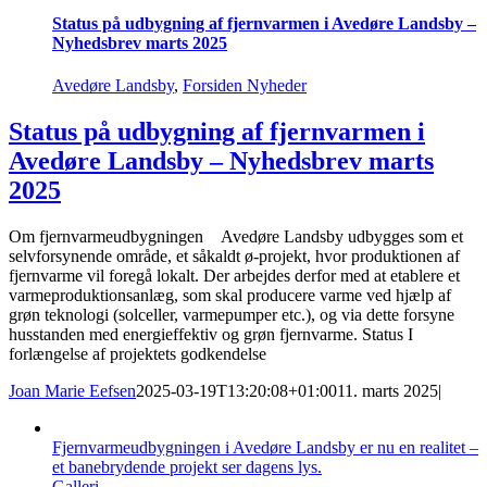
Status på udbygning af fjernvarmen i Avedøre Landsby –
Nyhedsbrev marts 2025
Avedøre Landsby
,
Forsiden Nyheder
Status på udbygning af fjernvarmen i
Avedøre Landsby – Nyhedsbrev marts
2025
Om fjernvarmeudbygningen Avedøre Landsby udbygges som et
selvforsynende område, et såkaldt ø-projekt, hvor produktionen af
fjernvarme vil foregå lokalt. Der arbejdes derfor med at etablere et
varmeproduktionsanlæg, som skal producere varme ved hjælp af
grøn teknologi (solceller, varmepumper etc.), og via dette forsyne
husstanden med energieffektiv og grøn fjernvarme. Status I
forlængelse af projektets godkendelse
Joan Marie Eefsen
2025-03-19T13:20:08+01:00
11. marts 2025
|
Fjernvarmeudbygningen i Avedøre Landsby er nu en realitet –
et banebrydende projekt ser dagens lys.
Galleri