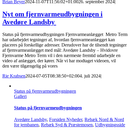
Brian Beyer
2024-11-07T11:56:02+01:00
26. september 2024
|
Nyt om fjernvarmeudbygningen i
Avedøre Landsby
Status på fjernvarmeudbygningen Fjernvarmeanlægget Metro Term
har udarbejdet tegninger af, hvordan fjernvarmeanlægget kan
placeres på forskellige adresser. Derudover har de tilsendt tegninger
af fjernvarmeanlægget med mål: Avedøre Landsby – Hvidovre
Fjernvarme Metro Term vil i den nærmeste fremtid udarbejde en
video af anlægget, der kører. Når vi har modtaget videoen, vil
den være tilgængelig på vores
Rie Krabsen
2024-07-05T08:38:50+02:00
4. juli 2024
|
Status på fjernvarmeudbygningen
Galleri
Status på fjernvarmeudbygningen
Avedøre Landsby
,
Forsiden Nyheder
,
Rebæk Nord & Nord
for jernbanen
,
Rebæk Syd & Præstemosen
,
Udbygningsside