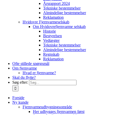
Årsrapport 2024
Tekniske bestemmelser
Almindelige bestemmelser
Reklamation
Hvidovre Fjernvarmeselskab
Om Hvidovrefjernvarme selskab
Historie
Bestyrelsen
Vedtægter
Tekniske bestemmelser
Almindelige bestemmelser
Regnskab
Reklamation
Ofte stillede spørgsmål
Om fjernvarme
Hvad er fjernvarme?
Skal du flytte?
Søg efter:
Forside
Ny kunde
Fjernvarmeudbygningsområde
Her udbygges fjernvarmen først