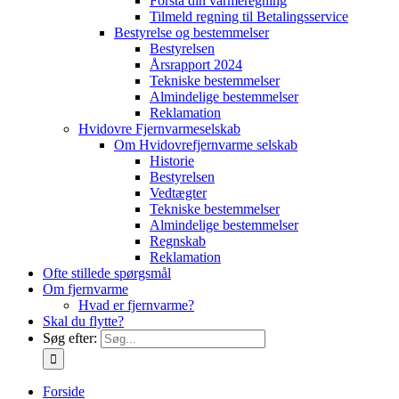
Forstå din varmeregning
Tilmeld regning til Betalingsservice
Bestyrelse og bestemmelser
Bestyrelsen
Årsrapport 2024
Tekniske bestemmelser
Almindelige bestemmelser
Reklamation
Hvidovre Fjernvarmeselskab
Om Hvidovrefjernvarme selskab
Historie
Bestyrelsen
Vedtægter
Tekniske bestemmelser
Almindelige bestemmelser
Regnskab
Reklamation
Ofte stillede spørgsmål
Om fjernvarme
Hvad er fjernvarme?
Skal du flytte?
Søg efter:
Forside