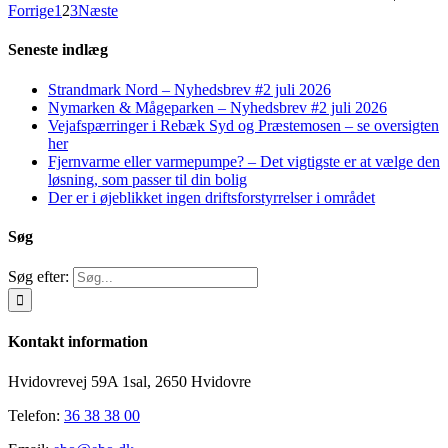
Forrige
1
2
3
Næste
Seneste indlæg
Strandmark Nord – Nyhedsbrev #2 juli 2026
Nymarken & Mågeparken – Nyhedsbrev #2 juli 2026
Vejafspærringer i Rebæk Syd og Præstemosen – se oversigten
her
Fjernvarme eller varmepumpe? – Det vigtigste er at vælge den
løsning, som passer til din bolig
Der er i øjeblikket ingen driftsforstyrrelser i området
Søg
Søg efter:
Kontakt information
Hvidovrevej 59A 1sal, 2650 Hvidovre
Telefon:
36 38 38 00