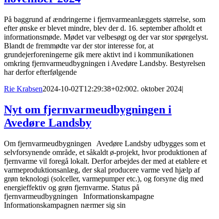
På baggrund af ændringerne i fjernvarmeanlæggets størrelse, som
efter ønske er blevet mindre, blev der d. 16. september afholdt et
informationsmøde. Mødet var velbesøgt og der var stor spørgelyst.
Blandt de fremmødte var der stor interesse for, at
grundejerforeningerne gik mere aktivt ind i kommunikationen
omkring fjernvarmeudbygningen i Avedøre Landsby. Bestyrelsen
har derfor efterfølgende
Rie Krabsen
2024-10-02T12:29:38+02:00
2. oktober 2024
|
Nyt om fjernvarmeudbygningen i
Avedøre Landsby
Om fjernvarmeudbygningen Avedøre Landsby udbygges som et
selvforsynende område, et såkaldt ø-projekt, hvor produktionen af
fjernvarme vil foregå lokalt. Derfor arbejdes der med at etablere et
varmeproduktionsanlæg, der skal producere varme ved hjælp af
grøn teknologi (solceller, varmepumper etc.), og forsyne dig med
energieffektiv og grøn fjernvarme. Status på
fjernvarmeudbygningen Informationskampagne
Informationskampagnen nærmer sig sin