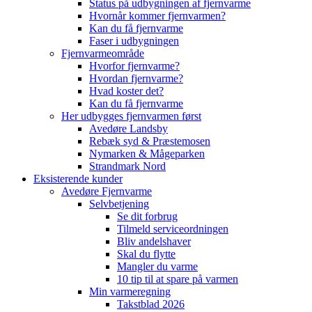
Status på udbygningen af fjernvarme
Hvornår kommer fjernvarmen?
Kan du få fjernvarme
Faser i udbygningen
Fjernvarmeområde
Hvorfor fjernvarme?
Hvordan fjernvarme?
Hvad koster det?
Kan du få fjernvarme
Her udbygges fjernvarmen først
Avedøre Landsby
Rebæk syd & Præstemosen
Nymarken & Mågeparken
Strandmark Nord
Eksisterende kunder
Avedøre Fjernvarme
Selvbetjening
Se dit forbrug
Tilmeld serviceordningen
Bliv andelshaver
Skal du flytte
Mangler du varme
10 tip til at spare på varmen
Min varmeregning
Takstblad 2026