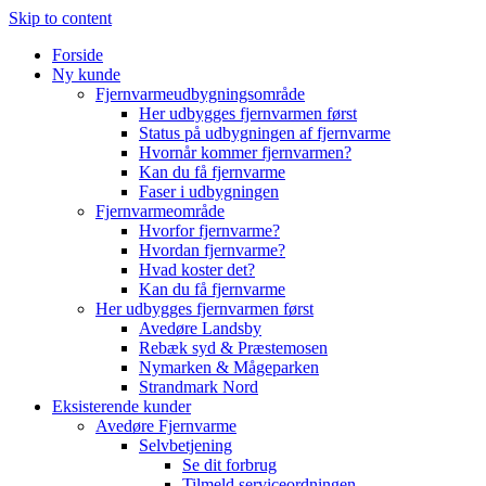
Skip to content
Forside
Ny kunde
Fjernvarmeudbygningsområde
Her udbygges fjernvarmen først
Status på udbygningen af fjernvarme
Hvornår kommer fjernvarmen?
Kan du få fjernvarme
Faser i udbygningen
Fjernvarmeområde
Hvorfor fjernvarme?
Hvordan fjernvarme?
Hvad koster det?
Kan du få fjernvarme
Her udbygges fjernvarmen først
Avedøre Landsby
Rebæk syd & Præstemosen
Nymarken & Mågeparken
Strandmark Nord
Eksisterende kunder
Avedøre Fjernvarme
Selvbetjening
Se dit forbrug
Tilmeld serviceordningen