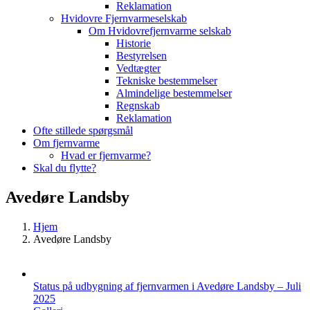
Reklamation
Hvidovre Fjernvarmeselskab
Om Hvidovrefjernvarme selskab
Historie
Bestyrelsen
Vedtægter
Tekniske bestemmelser
Almindelige bestemmelser
Regnskab
Reklamation
Ofte stillede spørgsmål
Om fjernvarme
Hvad er fjernvarme?
Skal du flytte?
Avedøre Landsby
Hjem
Avedøre Landsby
Status på udbygning af fjernvarmen i Avedøre Landsby – Juli
2025