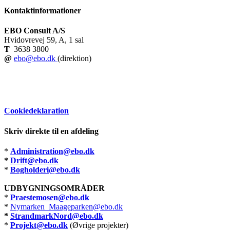
Kontaktinformationer
EBO Consult A/S
Hvidovrevej 59, A, 1 sal
T
3638 3800
@
ebo@ebo.dk
(direktion)
Cookiedeklaration
Skriv direkte til en afdeling
*
Administration@ebo.dk
*
Drift@ebo.dk
*
Bogholderi@ebo.dk
UDBYGNINGSOMRÅDER
*
Praestemosen@ebo.dk
*
Nymarken_Maageparken@ebo.dk
*
StrandmarkNord@ebo.dk
*
Projekt@ebo.dk
(Øvrige projekter)