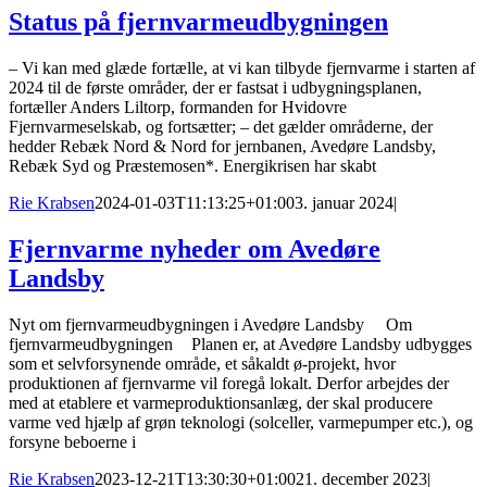
Status på fjernvarmeudbygningen
– Vi kan med glæde fortælle, at vi kan tilbyde fjernvarme i starten af
2024 til de første områder, der er fastsat i udbygningsplanen,
fortæller Anders Liltorp, formanden for Hvidovre
Fjernvarmeselskab, og fortsætter; – det gælder områderne, der
hedder Rebæk Nord & Nord for jernbanen, Avedøre Landsby,
Rebæk Syd og Præstemosen*. Energikrisen har skabt
Rie Krabsen
2024-01-03T11:13:25+01:00
3. januar 2024
|
Fjernvarme nyheder om Avedøre
Landsby
Nyt om fjernvarmeudbygningen i Avedøre Landsby Om
fjernvarmeudbygningen Planen er, at Avedøre Landsby udbygges
som et selvforsynende område, et såkaldt ø-projekt, hvor
produktionen af fjernvarme vil foregå lokalt. Derfor arbejdes der
med at etablere et varmeproduktionsanlæg, der skal producere
varme ved hjælp af grøn teknologi (solceller, varmepumper etc.), og
forsyne beboerne i
Rie Krabsen
2023-12-21T13:30:30+01:00
21. december 2023
|