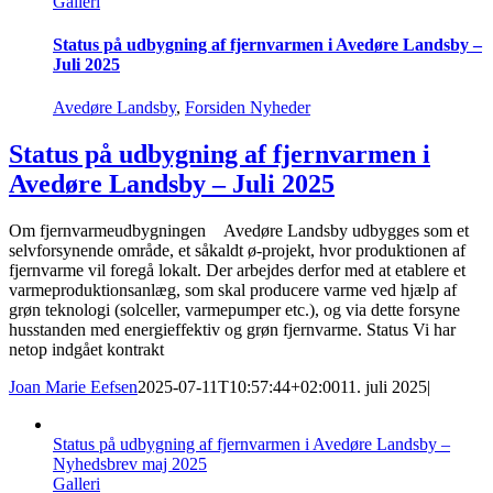
Galleri
Status på udbygning af fjernvarmen i Avedøre Landsby –
Juli 2025
Avedøre Landsby
,
Forsiden Nyheder
Status på udbygning af fjernvarmen i
Avedøre Landsby – Juli 2025
Om fjernvarmeudbygningen Avedøre Landsby udbygges som et
selvforsynende område, et såkaldt ø-projekt, hvor produktionen af
fjernvarme vil foregå lokalt. Der arbejdes derfor med at etablere et
varmeproduktionsanlæg, som skal producere varme ved hjælp af
grøn teknologi (solceller, varmepumper etc.), og via dette forsyne
husstanden med energieffektiv og grøn fjernvarme. Status Vi har
netop indgået kontrakt
Joan Marie Eefsen
2025-07-11T10:57:44+02:00
11. juli 2025
|
Status på udbygning af fjernvarmen i Avedøre Landsby –
Nyhedsbrev maj 2025
Galleri