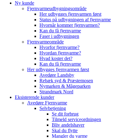
Ny kunde
Fjernvarmeudbygningsområde
Her udbygges fjernvarmen først
Status på udbygningen af fjernvarme
Hvornår kommer fjernvarmen?
Kan du få fjernvarme
Faser i udbygningen
Fjernvarmeområde
Hvorfor fjernvarme?
Hvordan fjernvarme?
Hvad koster det?
Kan du få fjernvarme
Her udbygges fjernvarmen først
Avedøre Landsby
Rebæk syd & Præstemosen
Nymarken & Mågeparken
Strandmark Nord
Eksisterende kunder
Avedøre Fjernvarme
Selvbetjening
Se dit forbrug
Tilmeld serviceordningen
Bliv andelshaver
Skal du flytte
Mangler du varme