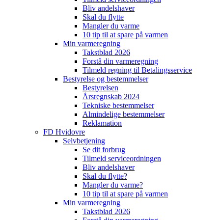
Bliv andelshaver
Skal du flytte
Mangler du varme
10 tip til at spare på varmen
Min varmeregning
Takstblad 2026
Forstå din varmeregning
Tilmeld regning til Betalingsservice
Bestyrelse og bestemmelser
Bestyrelsen
Årsregnskab 2024
Tekniske bestemmelser
Almindelige bestemmelser
Reklamation
FD Hvidovre
Selvbetjening
Se dit forbrug
Tilmeld serviceordningen
Bliv andelshaver
Skal du flytte?
Mangler du varme?
10 tip til at spare på varmen
Min varmeregning
Takstblad 2026