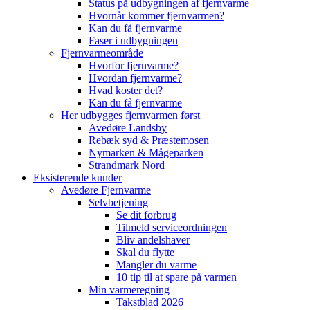
Status på udbygningen af fjernvarme
Hvornår kommer fjernvarmen?
Kan du få fjernvarme
Faser i udbygningen
Fjernvarmeområde
Hvorfor fjernvarme?
Hvordan fjernvarme?
Hvad koster det?
Kan du få fjernvarme
Her udbygges fjernvarmen først
Avedøre Landsby
Rebæk syd & Præstemosen
Nymarken & Mågeparken
Strandmark Nord
Eksisterende kunder
Avedøre Fjernvarme
Selvbetjening
Se dit forbrug
Tilmeld serviceordningen
Bliv andelshaver
Skal du flytte
Mangler du varme
10 tip til at spare på varmen
Min varmeregning
Takstblad 2026