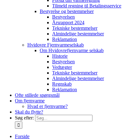
Forstå din varmeregning
Tilmeld regning til Betalingsservice
Bestyrelse og bestemmelser
Bestyrelsen
Årsrapport 2024
Tekniske bestemmelser
Almindelige bestemmelser
Reklamation
Hvidovre Fjernvarmeselskab
Om Hvidovrefjernvarme selskab
Historie
Bestyrelsen
Vedtægter
Tekniske bestemmelser
Almindelige bestemmelser
Regnskab
Reklamation
Ofte stillede spørgsmål
Om fjernvarme
Hvad er fjernvarme?
Skal du flytte?
Søg efter:
Forside