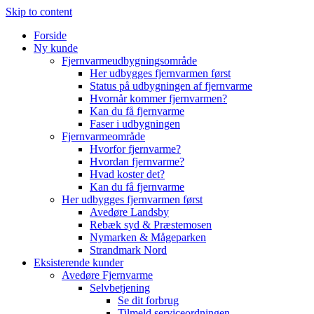
Skip to content
Forside
Ny kunde
Fjernvarmeudbygningsområde
Her udbygges fjernvarmen først
Status på udbygningen af fjernvarme
Hvornår kommer fjernvarmen?
Kan du få fjernvarme
Faser i udbygningen
Fjernvarmeområde
Hvorfor fjernvarme?
Hvordan fjernvarme?
Hvad koster det?
Kan du få fjernvarme
Her udbygges fjernvarmen først
Avedøre Landsby
Rebæk syd & Præstemosen
Nymarken & Mågeparken
Strandmark Nord
Eksisterende kunder
Avedøre Fjernvarme
Selvbetjening
Se dit forbrug
Tilmeld serviceordningen