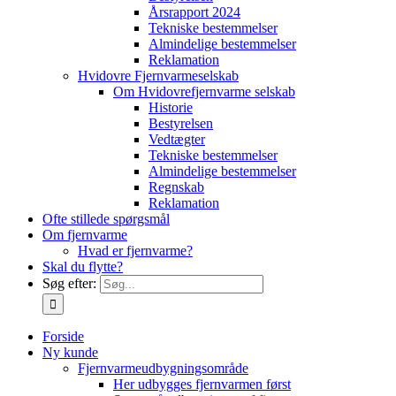
Årsrapport 2024
Tekniske bestemmelser
Almindelige bestemmelser
Reklamation
Hvidovre Fjernvarmeselskab
Om Hvidovrefjernvarme selskab
Historie
Bestyrelsen
Vedtægter
Tekniske bestemmelser
Almindelige bestemmelser
Regnskab
Reklamation
Ofte stillede spørgsmål
Om fjernvarme
Hvad er fjernvarme?
Skal du flytte?
Søg efter:
Forside
Ny kunde
Fjernvarmeudbygningsområde
Her udbygges fjernvarmen først