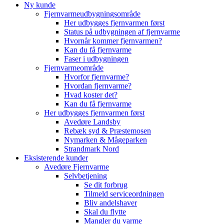
Ny kunde
Fjernvarmeudbygningsområde
Her udbygges fjernvarmen først
Status på udbygningen af fjernvarme
Hvornår kommer fjernvarmen?
Kan du få fjernvarme
Faser i udbygningen
Fjernvarmeområde
Hvorfor fjernvarme?
Hvordan fjernvarme?
Hvad koster det?
Kan du få fjernvarme
Her udbygges fjernvarmen først
Avedøre Landsby
Rebæk syd & Præstemosen
Nymarken & Mågeparken
Strandmark Nord
Eksisterende kunder
Avedøre Fjernvarme
Selvbetjening
Se dit forbrug
Tilmeld serviceordningen
Bliv andelshaver
Skal du flytte
Mangler du varme